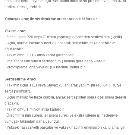
en kaliteli çelikten yapılmıştır. Sert takım daha fazla prosedür ve daha uzun
üretim süresi gerektirir.
Yumuşak araç ile sertleştirme aracı arasındaki farklar
Yazılım aracı
· Aletin uçları P20 veya 718'den yapılmıştır (önceden sertleştirilmiş çelik).
· Uçlar, normal işleme süreci kullanılarak delinebilir, frezelenebilir ve
öğütülebilir.
· Takım ömrü 500 K atışa kadar garantilidir.
· İmalatın teslim süresi sertleştirilmiş takıma göre daha kısadır.
· Prototipleme, orta veya düşük hacimli üretim için.
Sertleştirme Aracı
· Takımın uçları H13 veya Stavax kullanılarak yapılmıştır (46 -54 HRC'ye
sertleştirilmiştir).
· Uçlar matkap ve freze olabilir, ancak sertleştikten sonra özel işlem gerekli
olacaktır.
· Takım ömrü 1 milyon atışa kadardır.
· Üretimin teslim süresi, ısıl işlem süreci ve ekstra işleme işi nedeniyle
yumuşak takımdan daha uzundur.
· Yüksek hassasiyetli parçalar ve yüksek hacimli enjeksiyon kalıplama için.