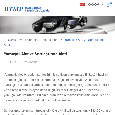
T���rk
ön Sayfa
-
Proje Yönetimi
-
Teknik merkez
-
Yumuşak Alet ve Sertleştirme
Aleti
Yumuşak Alet ve Sertleştirme Aleti
03. 09, 2022
Paylaşmak:
Yumuşak alet, önceden sertleştirilmiş çelikten yapılmış alettir, küçük hacimli
üretimler için ekonomik bir çözümdür. Düşük maliyetli ve hızlı dönüş
avantajlarına sahiptir, ancak önceden sertleştirilmiş çelik, daha düşük sertlik
ve aşınma direnci işleyen daha düşük dereceli bir çeliktir, bu nedenle
yumuşak alet yalnızca 500 bin atıştan fazla olmayan kalıplama döngülerine
dayanabilir, ayrıca sıkı tutmak zordur toleranslar.
Sertleştirme takımı seri üretim için yüksek kaliteli bir takımdır, H13,420 vb. gibi