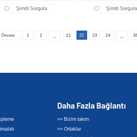
Şimdi Sorgula
Şimdi Sorgul
Öncesi
1
2
21
22
23
24
3
...
...
Daha Fazla Bağlantı
tipleme
>> Bizim takım
imalatı
>> Ortaklar