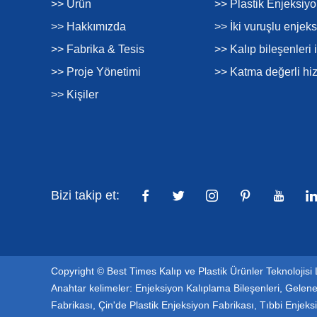
>> Ürün
>> Plastik Enjeksiy
>> Hakkımızda
>> İki vuruşlu enjek
>> Fabrika & Tesis
>> Kalıp bileşenleri 
>> Proje Yönetimi
>> Katma değerli hi
>> Kişiler
Bizi takip et:
Copyright © Best Times Kalıp ve Plastik Ürünler Teknolojisi 
Anahtar kelimeler:
Enjeksiyon Kalıplama Bileşenleri
,
Gelene
Fabrikası
,
Çin'de Plastik Enjeksiyon Fabrikası
,
Tıbbi Enjeks