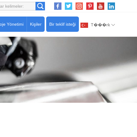
oje Yönetimi
Kişiler
Bir teklif isteği
T���rk