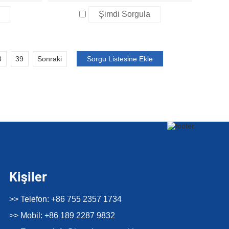
a
Şimdi Sorgula
8
39
Sonraki
Kişiler
>> Telefon: +86 755 2357 1734
>> Mobil: +86 189 2287 9832