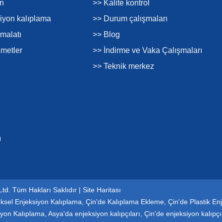
on
>> Kalite kontrol
siyon kalıplama
>> Durum çalışmaları
imalatı
>> Blog
zmetler
>> İndirme ve Vaka Çalışmaları
>> Teknik merkez
Ltd. Tüm Hakları Saklıdır |
Site Haritası
ksel Enjeksiyon Kalıplama
,
Çin'de Kalıplama Ekleme
,
Çin'de Plastik Enj
iyon Kalıplama
,
Asya'da enjeksiyon kalıpçıları
,
Çin'de enjeksiyon kalıpçı