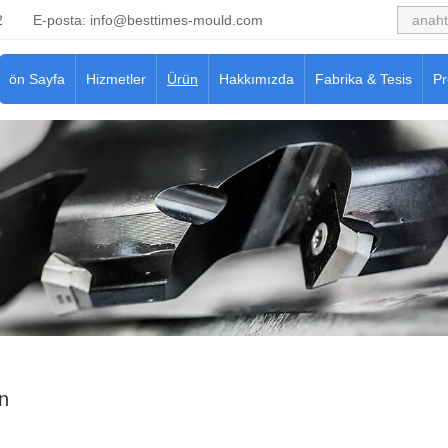
2
E-posta:
info@besttimes-mould.com
ön Sayfa
Hizmetler
Ürün
Hakkımızda
Fabrika & Tesis
Pr
n