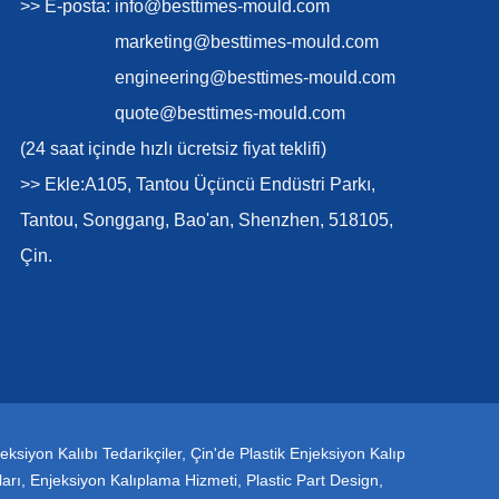
>> E-posta:
info@besttimes-mould.com
marketing@besttimes-mould.com
engineering@besttimes-mould.com
quote@besttimes-mould.com
(24 saat içinde hızlı ücretsiz fiyat teklifi)
>> Ekle:A105, Tantou Üçüncü Endüstri Parkı,
Tantou, Songgang, Bao'an, Shenzhen, 518105,
Çin.
eksiyon Kalıbı Tedarikçiler
,
Çin'de Plastik Enjeksiyon Kalıp
ları
,
Enjeksiyon Kalıplama Hizmeti
,
Plastic Part Design
,