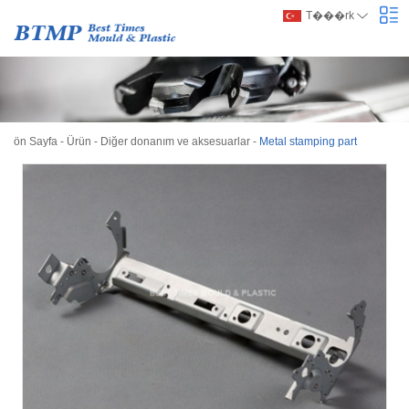
T���rk
ön Sayfa
-
Ürün
-
Diğer donanım ve aksesuarlar
-
Metal stamping part