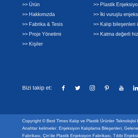
>> Ürün
>> Plastik Enjeksiy
>> Hakkımızda
>> İki vuruşlu enjek
>> Fabrika & Tesis
>> Kalıp bileşenleri 
>> Proje Yönetimi
>> Katma değerli hi
>> Kişiler
Bizi takip et:
Copyright © Best Times Kalıp ve Plastik Ürünler Teknolojisi 
Anahtar kelimeler:
Enjeksiyon Kalıplama Bileşenleri
,
Gelene
Fabrikası
,
Çin'de Plastik Enjeksiyon Fabrikası
,
Tıbbi Enjeks