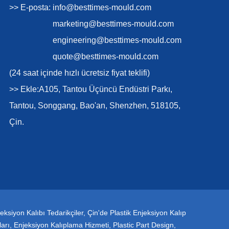
>> E-posta:
info@besttimes-mould.com
marketing@besttimes-mould.com
engineering@besttimes-mould.com
quote@besttimes-mould.com
(24 saat içinde hızlı ücretsiz fiyat teklifi)
>> Ekle:A105, Tantou Üçüncü Endüstri Parkı,
Tantou, Songgang, Bao'an, Shenzhen, 518105,
Çin.
eksiyon Kalıbı Tedarikçiler
,
Çin'de Plastik Enjeksiyon Kalıp
ları
,
Enjeksiyon Kalıplama Hizmeti
,
Plastic Part Design
,