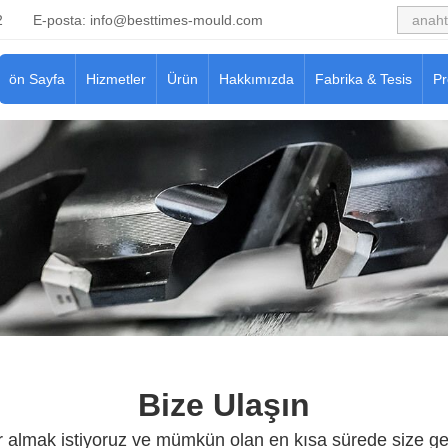
2
E-posta:
info@besttimes-mould.com
ön Sayfa
Hizmetler
Ürün
Hakkımızda
Fabrika & Tesis
Pr
Bize Ulaşın
 almak istiyoruz ve mümkün olan en kısa sürede size ge