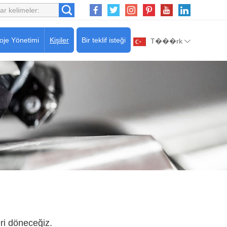
oje Yönetimi
Kişiler
Bir teklif isteği
T���rk
ri döneceğiz.