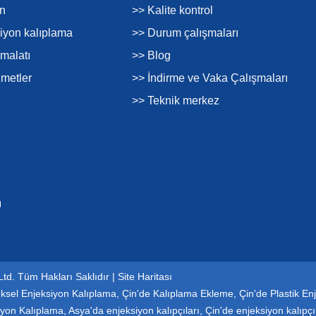
on
>> Kalite kontrol
siyon kalıplama
>> Durum çalışmaları
imalatı
>> Blog
zmetler
>> İndirme ve Vaka Çalışmaları
>> Teknik merkez
Ltd. Tüm Hakları Saklıdır |
Site Haritası
ksel Enjeksiyon Kalıplama
,
Çin'de Kalıplama Ekleme
,
Çin'de Plastik Enj
iyon Kalıplama
,
Asya'da enjeksiyon kalıpçıları
,
Çin'de enjeksiyon kalıpçı