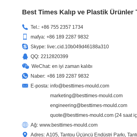
Best Times Kalıp ve Plastik Ürünler T
Tel.:
+86 755 2357 1734
mafya:
+86 189 2287 9832
Skype:
live:.cid.10b049d46188a310
QQ:
2212820399
WeChat:
en iyi zaman kalıbı
Naber:
+86 189 2287 9832
E-posta:
info@besttimes-mould.com
marketing@besttimes-mould.com
engineering@besttimes-mould.com
quote@besttimes-mould.com
(24 saat içi
Ağ:
www.besttimes-mould.com
Adres:
A105, Tantou Üçüncü Endüstri Parkı, Tan