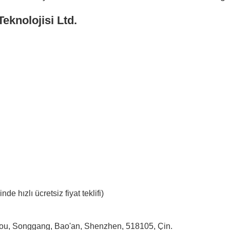
eknolojisi Ltd.
nde hızlı ücretsiz fiyat teklifi)
tou, Songgang, Bao'an, Shenzhen, 518105, Çin.