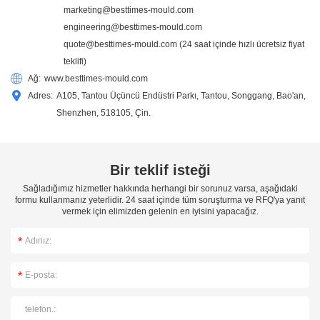
marketing@besttimes-mould.com
engineering@besttimes-mould.com
quote@besttimes-mould.com
(24 saat içinde hızlı ücretsiz fiyat
teklifi)
Ağ:
www.besttimes-mould.com
Adres:
A105, Tantou Üçüncü Endüstri Parkı, Tantou, Songgang, Bao'an,
Shenzhen, 518105, Çin.
Bir teklif isteği
Sağladığımız hizmetler hakkında herhangi bir sorunuz varsa, aşağıdaki
formu kullanmanız yeterlidir. 24 saat içinde tüm soruşturma ve RFQ'ya yanıt
vermek için elimizden gelenin en iyisini yapacağız.