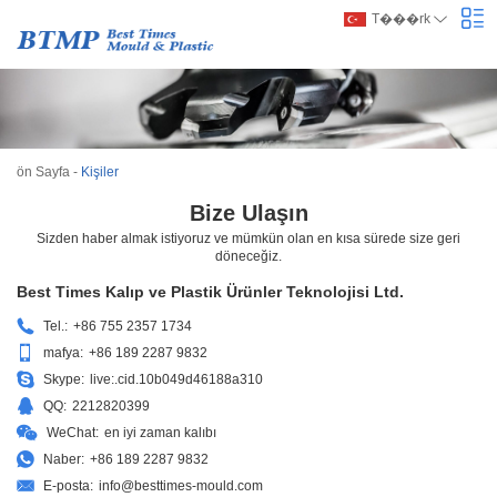
T���rk
ön Sayfa
-
Kişiler
Bize Ulaşın
Sizden haber almak istiyoruz ve mümkün olan en kısa sürede size geri
döneceğiz.
Best Times Kalıp ve Plastik Ürünler Teknolojisi Ltd.
Tel.:
+86 755 2357 1734
mafya:
+86 189 2287 9832
Skype:
live:.cid.10b049d46188a310
QQ:
2212820399
WeChat:
en iyi zaman kalıbı
Naber:
+86 189 2287 9832
E-posta:
info@besttimes-mould.com