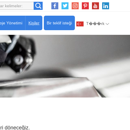
oje Yönetimi
Kişiler
Bir teklif isteği
T���rk
ri döneceğiz.