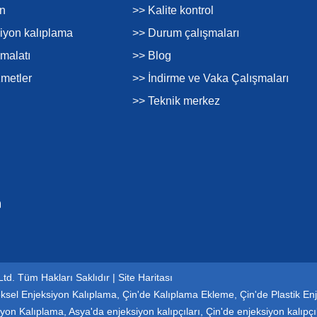
on
>> Kalite kontrol
siyon kalıplama
>> Durum çalışmaları
imalatı
>> Blog
zmetler
>> İndirme ve Vaka Çalışmaları
>> Teknik merkez
Ltd. Tüm Hakları Saklıdır |
Site Haritası
ksel Enjeksiyon Kalıplama
,
Çin'de Kalıplama Ekleme
,
Çin'de Plastik Enj
iyon Kalıplama
,
Asya'da enjeksiyon kalıpçıları
,
Çin'de enjeksiyon kalıpçı