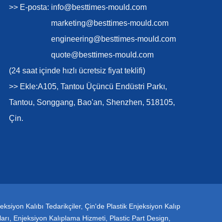
>> E-posta:
info@besttimes-mould.com
marketing@besttimes-mould.com
engineering@besttimes-mould.com
quote@besttimes-mould.com
(24 saat içinde hızlı ücretsiz fiyat teklifi)
>> Ekle:A105, Tantou Üçüncü Endüstri Parkı,
Tantou, Songgang, Bao'an, Shenzhen, 518105,
Çin.
eksiyon Kalıbı Tedarikçiler
,
Çin'de Plastik Enjeksiyon Kalıp
ları
,
Enjeksiyon Kalıplama Hizmeti
,
Plastic Part Design
,