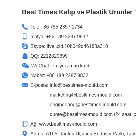
Best Times Kalıp ve Plastik Ürünler T
Tel.:
+86 755 2357 1734
mafya:
+86 189 2287 9832
Skype:
live:.cid.10b049d46188a310
QQ:
2212820399
WeChat:
en iyi zaman kalıbı
Naber:
+86 189 2287 9832
E-posta:
info@besttimes-mould.com
marketing@besttimes-mould.com
engineering@besttimes-mould.com
quote@besttimes-mould.com
(24 saat içi
Ağ:
www.besttimes-mould.com
Adres:
A105, Tantou Üçüncü Endüstri Parkı, Tan