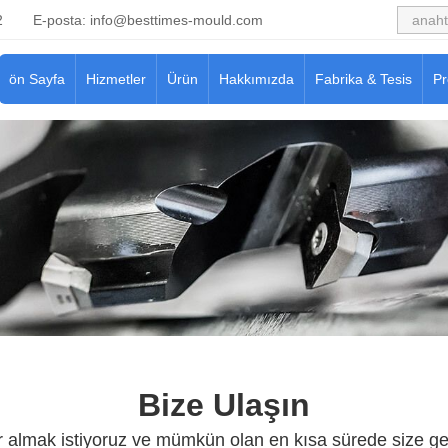
2
E-posta:
info@besttimes-mould.com
ön Sayfa
Hizmetler
Ürün
Hakkımızda
Fabrika & Tesis
Pr
Bize Ulaşın
 almak istiyoruz ve mümkün olan en kısa sürede size ge