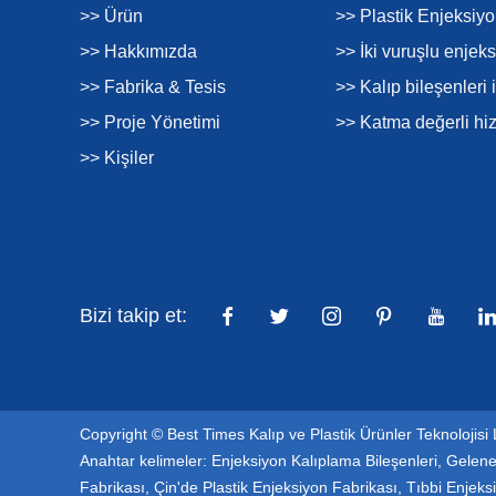
>> Ürün
>> Plastik Enjeksiy
>> Hakkımızda
>> İki vuruşlu enjek
>> Fabrika & Tesis
>> Kalıp bileşenleri 
>> Proje Yönetimi
>> Katma değerli hi
>> Kişiler
Bizi takip et:
Copyright © Best Times Kalıp ve Plastik Ürünler Teknolojisi 
Anahtar kelimeler:
Enjeksiyon Kalıplama Bileşenleri
,
Gelene
Fabrikası
,
Çin'de Plastik Enjeksiyon Fabrikası
,
Tıbbi Enjeks