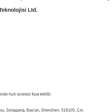
eknolojisi Ltd.
nde hızlı ücretsiz fiyat teklifi)
tou, Songgang, Bao'an, Shenzhen, 518105, Çin.