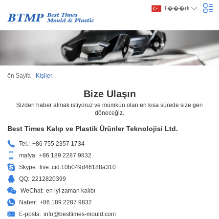
T���rk
ön Sayfa
-
Kişiler
Bize Ulaşın
Sizden haber almak istiyoruz ve mümkün olan en kısa sürede size geri
döneceğiz.
Best Times Kalıp ve Plastik Ürünler Teknolojisi Ltd.
Tel.:
+86 755 2357 1734
mafya:
+86 189 2287 9832
Skype:
live:.cid.10b049d46188a310
QQ:
2212820399
WeChat:
en iyi zaman kalıbı
Naber:
+86 189 2287 9832
E-posta:
info@besttimes-mould.com