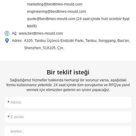
marketing@besttimes-mould.com
engineering@besttimes-mould.com
quote@besttimes-mould.com
(24 saat içinde hızlı ücretsiz fiyat
teklifi)
Ağ:
www.besttimes-mould.com
Adres:
A105, Tantou Üçüncü Endüstri Parkı, Tantou, Songgang, Bao'an,
Shenzhen, 518105, Çin.
Bir teklif isteği
Sağladığımız hizmetler hakkında herhangi bir sorunuz varsa, aşağıdaki
formu kullanmanız yeterlidir. 24 saat içinde tüm soruşturma ve RFQ'ya yanıt
vermek için elimizden gelenin en iyisini yapacağız.